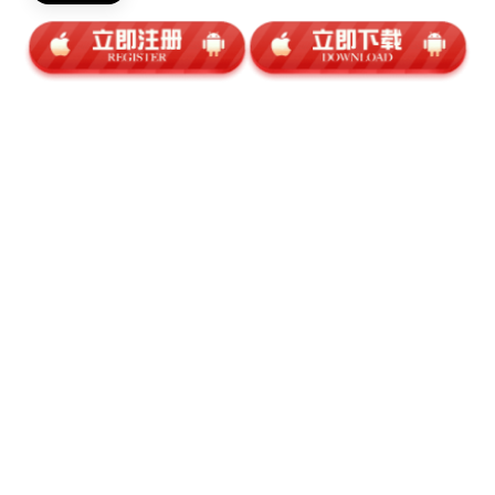
行侠在一份发给相关媒体的声明中表
乐鱼app-马特里：谁执教意大利队？孔
意，认为皮球攻不进对方禁区，C罗回
示，“整个检查过程中不存在任何错
蒂和阿莱格里都是非常合适的人选
撤，试图作为进攻组织者来帮助球队，
误。” 上周末，湖人在打完雷霆后飞赴
助攻队友进球，但他的传球和...
前米兰和尤文图斯前锋马特里在接受
达拉斯备战和独行侠一战，他们在南卫
《共和报》采访时，对尤文图斯主帅斯
理公会大学达拉斯校区训练。由于在对
帕莱蒂表达了强烈信心，并点评了弗拉
阵雷霆后感到躯干持续不适，里夫斯接
霍维奇以及意大利国家队帅位人选。马
受核磁共振检查，而雷迪克曾表示，里
特里直言：“卢西亚诺-斯帕莱蒂教练是
夫斯前后接受两次核磁共振检查才最终
重建一支胜利尤文图斯的合适人选。”他
确诊为左侧腹斜肌二级拉伤，并将责任
认为斯帕莱蒂具备带领斑马军团重返巅
乐鱼集团-中超第八轮：成都蓉城继续领
归因于独行侠方面首次检查时拍错了部
峰的能力。谈到前锋弗拉霍维奇时，马
跑 “京津德比”津门虎逆转国安|浙江职业
位。 “我不清楚达拉斯影像部门的内部
特里表示：“他是斯帕莱蒂战术体系中理
足球俱乐部|北京国安|中超联赛|拜合拉
流程，但他们确实扫描错了部位。”雷迪
想的前锋，在最后20米极具杀伤力。”
木|阿洛伊
克当时表示...
此外，针对意大利国家队帅位，马特里
中新社北京4月26日电 (刘梦青)2026赛
也给出了明确建议：“孔蒂和阿莱格里都
季中超联赛第八轮比赛26日全部战罢。
是非常合适的教练人选。他们都懂得如
成都蓉城坐镇主场4:0大胜浙江队，积
何发现并解决问题，这正是意大利队目