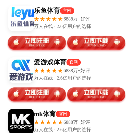
助攻，这样的输出还是不错的。陈盈骏
主义失败责任在他？
看得那么仔细。在这种情况下，VAR应
末节还完成了暴走，能得分，能串联队
当介入，但他们没有，简直莫名其妙。
体坛周报全媒体记者小中报道 2月26
友，奠定了球队的优势。如果没有他，
我不清楚...
日，欧冠1/8决赛首回合，尤文图斯客场
这场真有可能输球。斯佩尔曼这场进攻
0比1负于里昂。在社交媒体上，C罗仍
端的效率终于回归了，8中5获得14分，
信心满满，相信次回合“老妇人”能翻
保持了高效输出。周琦这场的发挥还不
盘。对于尤文图斯的失利，《米兰体育
错，最后时刻能打进关键的两个罚球，
报》评论说，“斑马军团”船沉，队友们
篮下的护框和篮板也可以，即便数据不
抛弃了C罗。而那不勒斯旧将贾凯里尼
乐鱼集团-独行侠驳斥雷迪克：我们对里
是很突出，作用还是非常明显。翟晓川
则为当年恩师萨里辩护，说“萨里主义”
夫斯的检查没有问题
居然完成爆走了，他全场比赛砍下
在“老妇人”不成功，责任在CR7。 赛
15+11的数据，而且防守端的效果还非
北京时间4月8日，独行侠队就此前湖人
后，在Instagram网站个人账户上，C罗
常好，最后...
主教练雷迪克的指责作出回应，他们称
发文说：“这不是我们想要的结果，但欧
球队医疗人员在为湖人球星里夫斯进行
冠比赛总是难打。在都灵，我们还有90
核磁共振检查时并没有出现任何错误。
分钟，可以为翻盘而拼搏，我们相信我
“我们的医疗团队是根据当时提供的信
们能晋级。” 尤文图斯客场“意外”负于里
息，按照标准影像流程进行操作的。”独
昂，意大利媒体对C罗的表现还算满