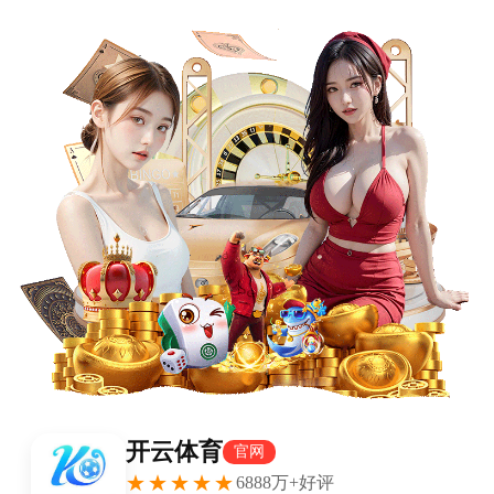
乐鱼官网-乐鱼app-乐鱼集团LEYU GROUP欢迎你
首页
>
法甲
乐鱼线上服务-姆巴佩：不会去想破世界
杯进球纪录，C罗说不定45岁还能踢世
界杯
06月06日讯 世界杯开赛在即，姆巴佩
接受了米兰体育报的采访，谈到了世界
杯进球纪录、C罗等话题。这是您的第
三届世界杯，您把标准定得相当高……
2018年在俄罗斯夺冠，2022年在卡塔
尔点球大战输掉决赛……姆巴佩：
（笑）压力很大，对吧？我很平静，我
乐鱼官网-南通队门将蔡天龙：这一场守