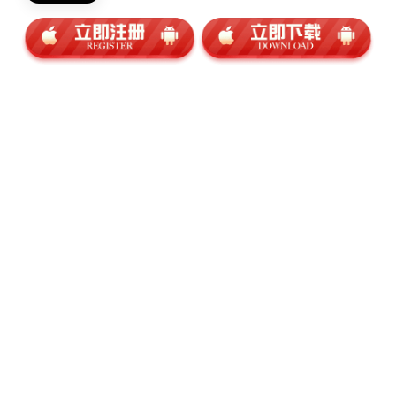
乐鱼app-北京103-94战胜广州 球员评价：6人优秀，2人及格，2人低迷
乐鱼官网-尤文船沉只C罗发挥好？萨里主义失败责任在他？
搜索
Search
标签列表
COPYRIGHT© 2022-2026 乐鱼官网-乐鱼APP-乐鱼集团LEYU GROUP 版权所
有
HTML地图
XML地图
TXT地图
POWERED BY
Z-BLOG
.