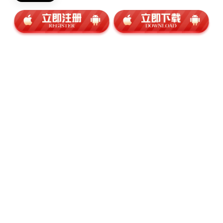
连胜难度不大
下一篇：
乐鱼体育平台-英超列下赛季八大看点：曼城如何适应后
瓜帅时代 枪手是否改风格
相关推荐
乐鱼体育平台-英超列下赛季八大看点：曼城如何适应后瓜帅时代 枪手是否改风格
乐鱼线上服务-德国大师赛资格赛结束 中国军团仅4人打入正赛