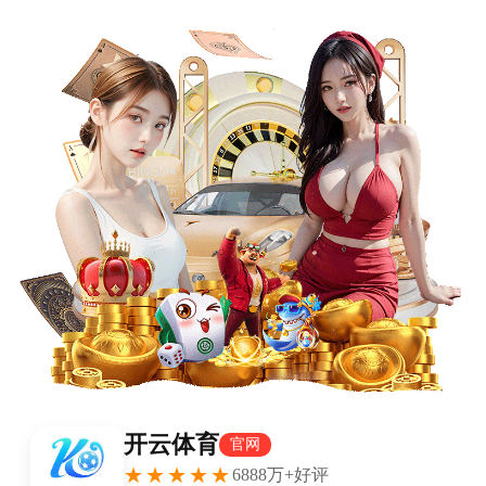
乐鱼官网-乐鱼app-乐鱼集团LEYU GROUP欢迎你
首页
>
英超
乐鱼线上服务-德国大师赛资格赛结束 中国军团仅
4人打入正赛
2026-06-06 03:28:52
英超
151℃
0
体坛周报全媒体特约记者 刘七七
当地时间12月22日，2020年德国大师赛结束了两轮资格
赛的战斗。“中国军团”共有4人闯进了32人的正赛名单，
他们将在明年1月29日前往柏林继续展开激烈的争夺。
连续两站排名赛的资格赛在欧洲进行，临近节日的时间