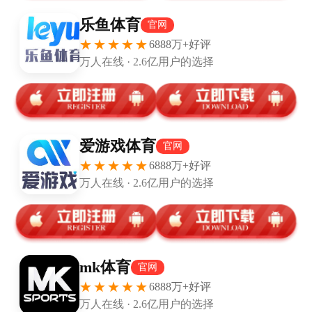
胜，然而教练组仍然无力回天。
江苏女排在球员技术上的退步，赛场战术分配的决策性
错误都显示了教练组的不作为。创造队史夺冠后，江苏
女排的成绩一年退一步，年轻好苗子的成长各种意义上
的被耽误，似乎没有人需要为此负责。
辽宁女排的失利，则说明了球队引援的重要性。三名外
援加上原有四强班底，却导致球队早早无缘半决赛争
夺。球队在一传体系的崩塌，说明了管理层在引援方面
的失误，大牌的不一定是合适的。
半决赛天津期待朱婷回归 广东恒大赢来利好消息
半决赛，天津女排将迎战上赛季冠军北京队。上赛季，
李盈莹孤军奋战，被众星云集的北京女排夺走冠军，卫
冕失败。这一次，天津女排想要复仇，还需要朱婷的复
出。李盈莹在世俱杯后展现了自己在联赛的统治力，每