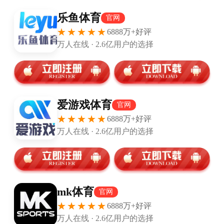
本场比赛最具有话题性的球员，无疑是法兰克福的奥地
利后卫欣特埃格。他连续打入两球迅速追近比分，随后
打进乌龙帮拜仁锁定胜局。赛后，上演另类“帽子戏法”的
他表示：“上半场我们在防守端做得很好，不过下半场，
我们很快就0比3落后了。那两个进球为球队重新注入了
活力。但这就是拜仁，如果局面需要，他们立刻就可以
重新提高一个档次。”
和欣特埃格一样的是，法兰克福的主帅许特尔不仅点评
了本方，也评价了拜仁在今晚的表现。不过许特尔不仅
赞赏了拜仁，还同样回顾了法兰克福险些扳平的时段。
他在赛后发布会上说：“拜仁应该取得今晚的胜利。我的
球队表现得非常出色。遗憾的是，我们还是出现了个别
失误。我一直都在尝试着给球队注入勇气，不得不说的
是，在一段时间里，拜仁出人意料地给了我们太多机
会。”