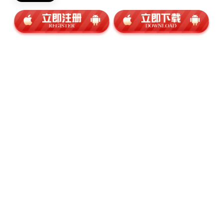
上一篇：
“伊斯坦布尔之夜”15周年 贝尼特斯带你忆当初
下一篇：
乐鱼体育平台-德约赛季连胜扩大至15场 距离保住第一
仅差一胜
相关推荐
乐鱼线上服务-姆巴佩：不会去想破世界杯进球纪录，C罗说不定45岁还能踢世界杯
乐鱼官网-南通队门将蔡天龙：这一场守住了，下一场争取首胜