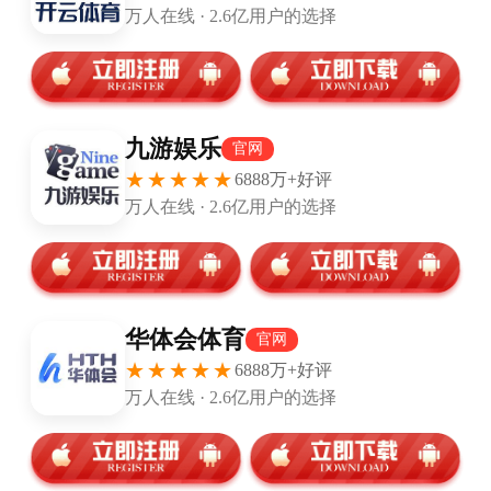
因此，就有不少人被卷入到了交易流言之中。丁威迪、
勒韦尔以及阿伦都有可能成为篮网队的交易筹码，去换
来在KD、欧文身边打球的另一位全明星球员。不过，篮
网队阵中也有人表态称非常希望能够留下，乔·哈里斯就
是其中之一。
出生于1991年的乔·哈里斯在场上担任小前锋，本赛季至
今他场均能够贡献13.9分，三分球命中率高达41.2%，是
这个联盟最好的投手之一。不过在今夏，他的合同即将
到期，能否留在布鲁克林还不确定。在被问到乔·哈里斯
的个人意愿时，他表态称自己100%渴望能够与杜兰特和
欧文一起并肩作战。
“显然这些人是我这一年一直相处的人，他们是不可思议
的球员，你会看到他们健康时打球的能力。我找不到NB
A中不想和他们一起打球的人。”哈里斯说道。
然而，这位白人投手究竟能否如愿，依旧充满着未知